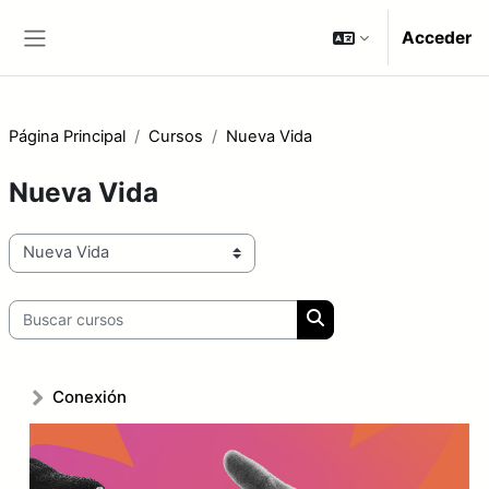
Salta al contenido principal
Acceder
Panel lateral
Página Principal
Cursos
Nueva Vida
Nueva Vida
Categorías
Buscar cursos
Buscar cursos
Conexión