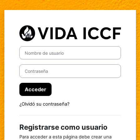
Saltar al contenido principal
Entrar a Vida C
Saltar a creación de una nueva cuenta
Nombre de usuario
Contraseña
Acceder
¿Olvidó su contraseña?
Registrarse como usuario
Para acceder a esta página debe crear una